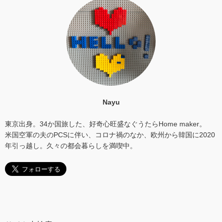
Nayu
東京出身。34か国旅した、好奇心旺盛なぐうたらHome maker。
米国空軍の夫のPCSに伴い、コロナ禍のなか、欧州から韓国に2020
年引っ越し。久々の都会暮らしを満喫中。