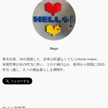
Nayu
東京出身。34か国旅した、好奇心旺盛なぐうたらHome maker。
米国空軍の夫のPCSに伴い、コロナ禍のなか、欧州から韓国に2020
年引っ越し。久々の都会暮らしを満喫中。