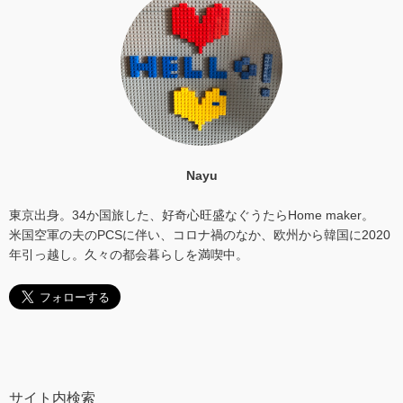
Nayu
東京出身。34か国旅した、好奇心旺盛なぐうたらHome maker。
米国空軍の夫のPCSに伴い、コロナ禍のなか、欧州から韓国に2020
年引っ越し。久々の都会暮らしを満喫中。
サイト内検索