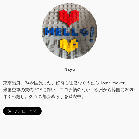
Nayu
東京出身。34か国旅した、好奇心旺盛なぐうたらHome maker。
米国空軍の夫のPCSに伴い、コロナ禍のなか、欧州から韓国に2020
年引っ越し。久々の都会暮らしを満喫中。