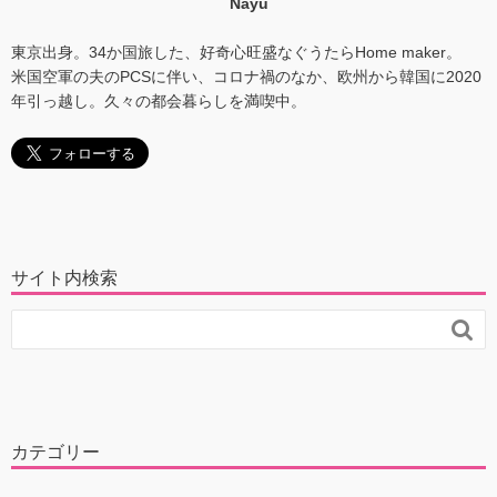
Nayu
東京出身。34か国旅した、好奇心旺盛なぐうたらHome maker。
米国空軍の夫のPCSに伴い、コロナ禍のなか、欧州から韓国に2020
年引っ越し。久々の都会暮らしを満喫中。
サイト内検索

カテゴリー