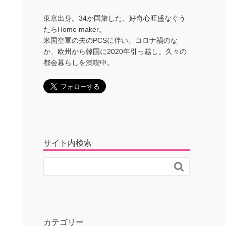
東京出身。34か国旅した、好奇心旺盛なぐう
たらHome maker。
米国空軍の夫のPCSに伴い、コロナ禍のな
か、欧州から韓国に2020年引っ越し。久々の
都会暮らしを満喫中。
サイト内検索

カテゴリー